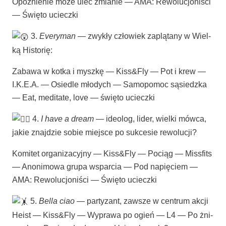
Opóź­nie­nie może ulec zmia­nie — AMA: Rewo­lu­cjo­ni­ści
— Świę­to ucieczki
3.
Eve­ry­man
— zwy­kły czło­wiek zaplą­ta­ny w Wiel­
ką Historię:
Zaba­wa w kot­ka i mysz­kę — Kiss&Fly — Pot i krew —
I.K.E.A. — Osie­dle mło­dych — Samo­po­moc sąsiedz­ka
— Eat, medi­ta­te, love — świę­to ucieczki
4.
I have a dre­am
— ide­olog, lider, wiel­ki mów­ca,
jakie znaj­dzie sobie miej­sce po suk­ce­sie rewolucji?
Komi­tet orga­ni­za­cyj­ny — Kiss&Fly — Pociąg — Miss­fits
— Ano­ni­mo­wa gru­pa wspar­cia — Pod napię­ciem —
AMA: Rewo­lu­cjo­ni­ści — Świę­to ucieczki
5.
Bel­la ciao
— par­ty­zant, zawsze w cen­trum akcji
Heist — Kiss&Fly — Wypra­wa po ogień — L4 — Po żni­