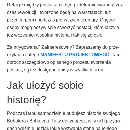
Rela­cje mię­dzy posta­cia­mi, będą zde­ter­mi­no­wa­ne przez
czas rewo­lu­cji i two­rzo­ne będą na warsz­ta­tach, tuż
przed lar­pem i pod­czas pierw­szych scen gry. Chęt­ne
oso­by mogą oczy­wi­ście stwo­rzyć posta­ci, któ­re łączy­ła
już wcze­śniej wspól­na histo­ria i tak się zgłosić.
Zain­try­go­wa­na? Zain­te­re­sow­ny? Zapra­sza­my do prze­
czy­ta­nia całe­go
MANIFESTU PROJEKTOWEGO
. Tam,
oprócz szcze­gó­ło­wo opi­sa­ne­go pro­ce­su two­rze­nia
posta­ci, są też dostęp­ne opi­sy wszyst­kich scen.
Jak ułożyć sobie
historię?
Pod­czas lar­pu samo­dziel­nie budu­jesz histo­rię swo­je­go
Boha­te­ra / Boha­ter­ki. To ty decy­du­jesz, w jakich przy­go­
dach weź­mie udział, jakie wyzwa­nia sta­ną na jej/jego