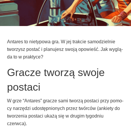
Anta­res to nie­ty­po­wa gra. W jej trak­cie samo­dziel­nie
two­rzysz postać i pla­nu­jesz swo­ją opo­wieść. Jak wyglą­
da to w praktyce?
Gracze tworzą swoje
postaci
W grze “Anta­res” gra­cze sami two­rzą posta­ci przy pomo­
cy narzę­dzi udo­stęp­nio­nych przez twór­ców (ankie­ty do
two­rze­nia posta­ci uka­żą się w dru­gim tygo­dniu
czerwca).