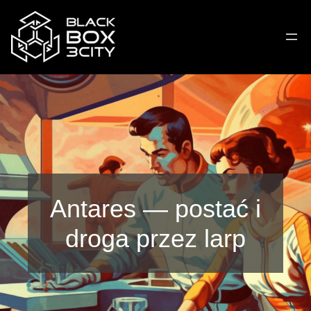
Przejdź
do
treści
Antares — postać i
droga przez larp