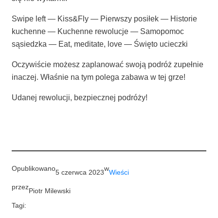
Swi­pe left — Kiss&Fly — Pierw­szy posi­łek — Histo­rie
kuchen­ne — Kuchen­ne rewo­lu­cje — Samo­po­moc
sąsiedz­ka — Eat, medi­ta­te, love — Świę­to ucieczki
Oczy­wi­ście możesz zapla­no­wać swo­ją podróż zupeł­nie
ina­czej. Wła­śnie na tym pole­ga zaba­wa w tej grze!
Uda­nej rewo­lu­cji, bez­piecz­nej podróży!
Opublikowano
w
5 czerwca 2023
Wieści
przez
Piotr Milewski
Tagi: