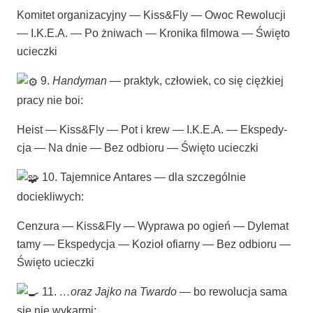
Komi­tet orga­ni­za­cyj­ny — Kiss&Fly — Owoc Rewo­lu­cji
— I.K.E.A. — Po żni­wach — Kro­ni­ka fil­mo­wa — Świę­to
ucieczki
9.
Han­dy­man
— prak­tyk, czło­wiek, co się cięż­kiej
pra­cy nie boi:
Heist — Kiss&Fly — Pot i krew — I.K.E.A. — Eks­pe­dy­
cja — Na dnie — Bez odbio­ru — Świę­to ucieczki
10. Tajem­ni­ce Anta­res — dla szcze­gól­nie
dociekliwych:
Cen­zu­ra — Kiss&Fly — Wypra­wa po ogień — Dyle­mat
tamy — Eks­pe­dy­cja — Kozioł ofiar­ny — Bez odbio­ru —
Świę­to ucieczki
11.
…oraz Jaj­ko na Twar­do
— bo rewo­lu­cja sama
się nie wykarmi: