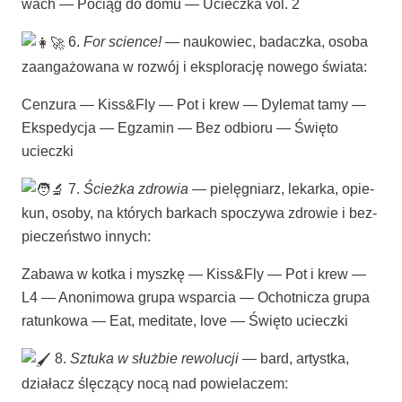
wach — Pociąg do domu — Uciecz­ka vol. 2
6.
For scien­ce!
— nauko­wiec, badacz­ka, oso­ba
zaan­ga­żo­wa­na w roz­wój i eks­plo­ra­cję nowe­go świata:
Cen­zu­ra — Kiss&Fly — Pot i krew — Dyle­mat tamy —
Eks­pe­dy­cja — Egza­min — Bez odbio­ru — Świę­to
ucieczki
7.
Ścież­ka zdro­wia
— pie­lę­gniarz, lekar­ka, opie­
kun, oso­by, na któ­rych bar­kach spo­czy­wa zdro­wie i bez­
pie­czeń­stwo innych:
Zaba­wa w kot­ka i mysz­kę — Kiss&Fly — Pot i krew —
L4 — Ano­ni­mo­wa gru­pa wspar­cia — Ochot­ni­cza gru­pa
ratun­ko­wa — Eat, medi­ta­te, love — Świę­to ucieczki
8.
Sztu­ka w służ­bie rewo­lu­cji
— bard, artyst­ka,
dzia­łacz ślę­czą­cy nocą nad powielaczem: