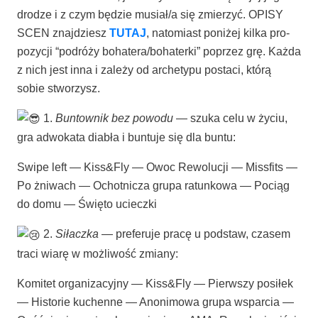
dro­dze i z czym będzie musiał/a się zmie­rzyć. OPISY
SCEN znaj­dziesz
TUTAJ
, nato­miast poni­żej kil­ka pro­
po­zy­cji “podró­ży bohatera/bohaterki” poprzez grę. Każ­da
z nich jest inna i zale­ży od arche­ty­pu posta­ci, któ­rą
sobie stworzysz.
1.
Bun­tow­nik bez powo­du
— szu­ka celu w życiu,
gra adwo­ka­ta dia­bła i bun­tu­je się dla buntu:
Swi­pe left — Kiss&Fly — Owoc Rewo­lu­cji — Miss­fits —
Po żni­wach — Ochot­ni­cza gru­pa ratun­ko­wa — Pociąg
do domu — Świę­to ucieczki
2.
Siłacz­ka
— pre­fe­ru­je pra­cę u pod­staw, cza­sem
tra­ci wia­rę w moż­li­wość zmiany:
Komi­tet orga­ni­za­cyj­ny — Kiss&Fly — Pierw­szy posi­łek
— Histo­rie kuchen­ne — Ano­ni­mo­wa gru­pa wspar­cia —