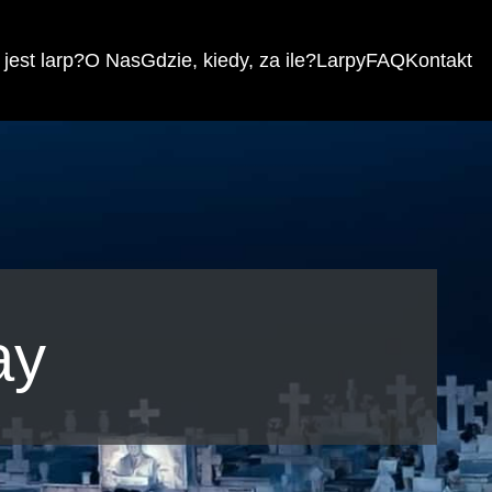
jest larp?
O Nas
Gdzie, kiedy, za ile?
Larpy
FAQ
Kontakt
ay