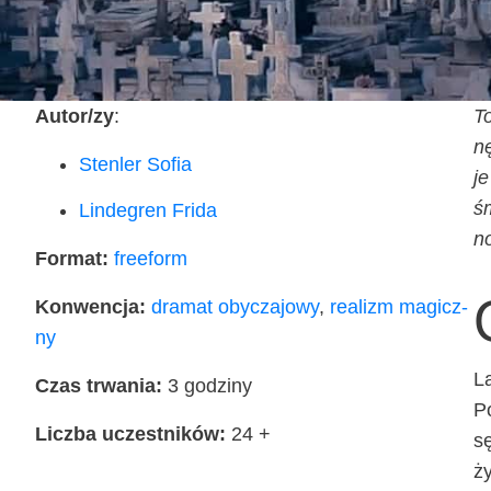
Autor/zy
:
To
nę
Sten­ler Sofia
je
śm
Lin­de­gren Frida
no
For­mat:
fre­eform
Kon­wen­cja:
dra­mat oby­cza­jo­wy
,
realizm magicz­
ny
La
Czas trwa­nia:
3 godzi­ny
Po
Licz­ba uczest­ni­ków:
24 +
sę
ży