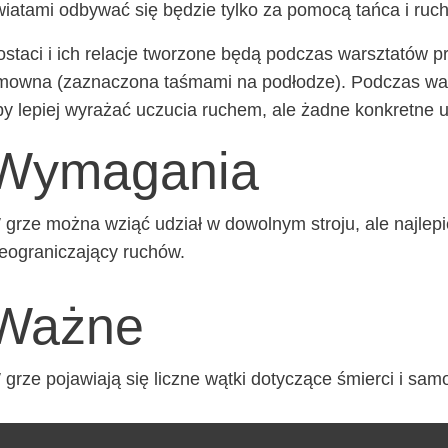
ia­ta­mi odby­wać się będzie tyl­ko za pomo­cą tań­ca i ruc
sta­ci i ich rela­cje two­rzo­ne będą pod­czas warsz­ta­tów 
ow­na (zazna­czo­na taśma­mi na pod­ło­dze). Pod­czas war
y lepiej wyra­żać uczu­cia ruchem, ale żad­ne kon­kret­ne u
Wymagania
grze moż­na wziąć udział w dowol­nym stro­ju, ale naj­le­p
e­ogra­ni­cza­ją­cy ruchów.
Ważne
grze poja­wia­ją się licz­ne wąt­ki doty­czą­ce śmier­ci i sa