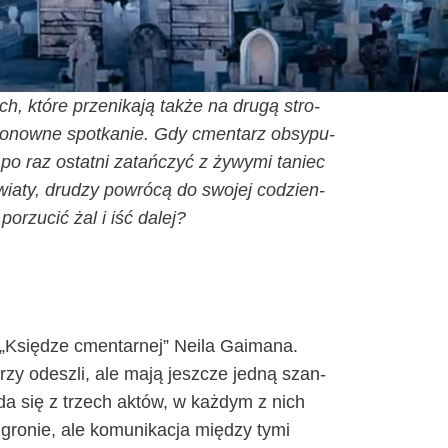
, któ­re prze­ni­ka­ją tak­że na dru­gą stro­
 ponow­ne spo­tka­nie. Gdy cmen­tarz obsy­pu­
y po raz ostat­ni zatań­czyć z żywy­mi taniec
wia­ty, dru­dzy powró­cą do swo­jej codzien­
porzu­cić żal i iść dalej?
 „Księ­dze cmen­tar­nej” Neila Gaima­na.
­rzy ode­szli, ale mają jesz­cze jed­ną szan­
ła­da się z trzech aktów, w każ­dym z nich
ro­nie, ale komu­ni­ka­cja mię­dzy tymi