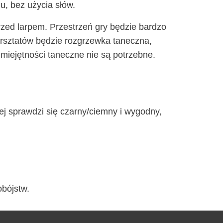
hu, bez uży­cia słów.
przed lar­pem. Prze­strzeń gry będzie bar­dzo
sz­ta­tów będzie roz­grzew­ka tanecz­na,
mie­jęt­no­ści tanecz­ne nie są potrzebne.
iej spraw­dzi się czarny/ciemny i wygod­ny,
mobójstw.