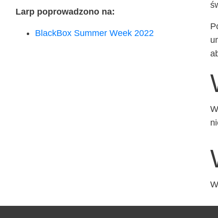
św
Larp popro­wa­dzo­no na:
Po
Black­Box Sum­mer Week 2022
um
ab
W 
ni
W 