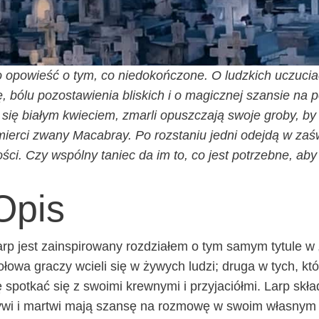
 opo­wieść o tym, co nie­do­koń­czo­ne. O ludz­kich uczu­ciach
, bólu pozo­sta­wie­nia bli­skich i o magicz­nej szan­sie na
 się bia­łym kwie­ciem, zmar­li opusz­cza­ją swo­je gro­by, b
ier­ci zwa­ny Maca­bray. Po roz­sta­niu jed­ni odej­dą w zaś
­ści. Czy wspól­ny taniec da im to, co jest potrzeb­ne, aby 
Opis
rp jest zain­spi­ro­wa­ny roz­dzia­łem o tym samym tytu­le w
ło­wa gra­czy wcie­li się w żywych ludzi; dru­ga w tych, któ
 spo­tkać się z swo­imi krew­ny­mi i przy­ja­ciół­mi. Larp sk
wi i mar­twi mają szan­sę na roz­mo­wę w swo­im wła­snym g