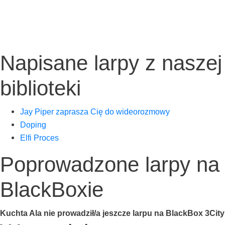
Napisane larpy z naszej
biblioteki
Jay Piper zapra­sza Cię do wideorozmowy
Doping
Elfi Pro­ces
Poprowadzone larpy na
BlackBoxie
Kuch­ta Ala nie prowadził/a jesz­cze lar­pu na Black­Box 3City