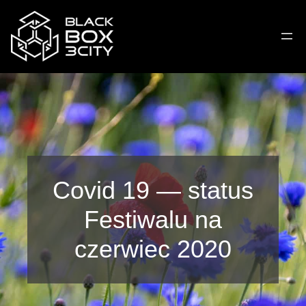
Przejdź
do
treści
Covid 19 — status
Festiwalu na
czerwiec 2020