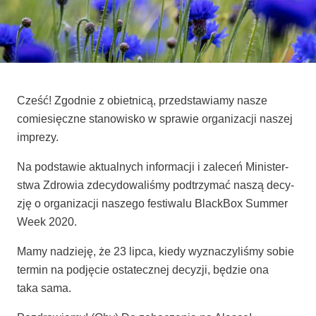
Cześć! Zgod­nie z obiet­ni­cą, przed­sta­wia­my nasze
comie­sięcz­ne sta­no­wi­sko w spra­wie orga­ni­za­cji naszej
imprezy.
Na pod­sta­wie aktu­al­nych infor­ma­cji i zale­ceń Mini­ster­
stwa Zdro­wia zde­cy­do­wa­li­śmy pod­trzy­mać naszą decy­
zję o orga­ni­za­cji nasze­go festi­wa­lu Black­Box Sum­mer
Week 2020.
Mamy nadzie­ję, że 23 lip­ca, kie­dy wyzna­czy­li­śmy sobie
ter­min na pod­ję­cie osta­tecz­nej decy­zji, będzie ona
taka sama.