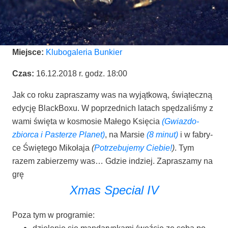
Miej­sce:
Klu­bo­ga­le­ria Bunkier
Czas:
16.12.2018 r. godz. 18:00
Jak co roku zapra­sza­my was na wyjąt­ko­wą, świą­tecz­ną
edy­cję Black­Bo­xu. W poprzed­nich latach spę­dza­li­śmy z
wami świę­ta w kosmo­sie Małe­go Księ­cia
(Gwiaz­do­
zbior­ca i Paste­rze Pla­net)
, na Mar­sie
(8 minut)
i w fabry­
ce Świę­te­go Miko­ła­ja
(
Potrze­bu­je­my Cie­bie!
)
. Tym
razem zabie­rze­my was… Gdzie indziej. Zapra­sza­my na
grę
Xmas Spe­cial IV
Poza tym w programie:
dzie­le­nie się man­da­ryn­ka­mi (weź­cie ze sobą po