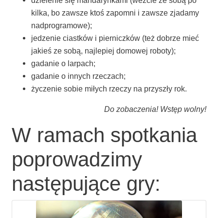
kil­ka, bo zawsze ktoś zapo­mni i zawsze zja­da­my
nadprogramowe);
jedze­nie ciast­ków i pier­nicz­ków (też dobrze mieć
jakieś ze sobą, naj­le­piej domo­wej roboty);
gada­nie o larpach;
gada­nie o innych rzeczach;
życze­nie sobie miłych rze­czy na przy­szły rok.
Do zoba­cze­nia! Wstęp wolny!
W ramach spotkania
poprowadzimy
następujące gry: