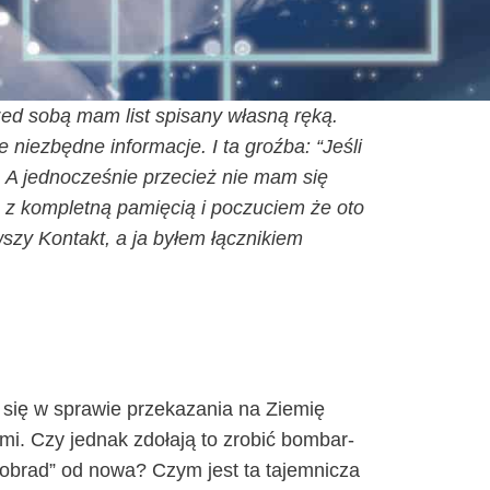
ed sobą mam list spi­sa­ny wła­sną ręką.
ie­zbęd­ne infor­ma­cje. I ta groź­ba: “Jeśli
 A jed­no­cze­śnie prze­cież nie mam się
 z kom­plet­ną pamię­cią i poczu­ciem że oto
­szy Kon­takt, a ja byłem łącz­ni­kiem
się w spra­wie prze­ka­za­nia na Zie­mię
a­mi. Czy jed­nak zdo­ła­ją to zro­bić bom­bar­
lu obrad” od nowa? Czym jest ta tajem­ni­cza