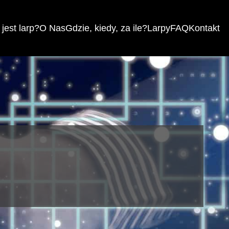
jest larp?
O Nas
Gdzie, kiedy, za ile?
Larpy
FAQ
Kontakt