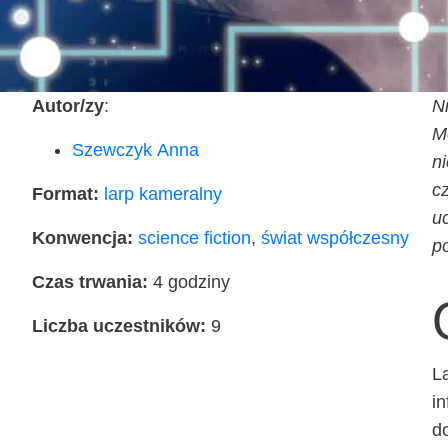
Autor/zy
:
Ni
Mó
Szew­czyk Anna
ni
cz
For­mat:
larp kame­ral­ny
uc
Kon­wen­cja:
scien­ce fic­tion
,
świat współ­cze­sny
p
Czas trwa­nia:
4 godzi­ny
Licz­ba uczest­ni­ków:
9
La
in
do