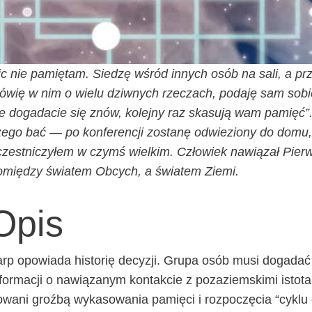
c nie pamię­tam. Sie­dzę wśród innych osób na sali, a prz
wię w nim o wie­lu dziw­nych rze­czach, poda­ję sam sobie n
e doga­da­cie się znów, kolej­ny raz ska­su­ją wam pamięć”.
e­go bać — po kon­fe­ren­cji zosta­nę odwie­zio­ny do domu,
zest­ni­czy­łem w czymś wiel­kim. Czło­wiek nawią­zał Pierw
omię­dzy świa­tem Obcych, a świa­tem Ziemi.
Opis
rp opo­wia­da histo­rię decy­zji. Gru­pa osób musi doga­dać 
for­ma­cji o nawią­za­nym kon­tak­cie z poza­ziem­ski­mi isto­t
­wa­ni groź­bą wyka­so­wa­nia pamię­ci i roz­po­czę­cia “cyk