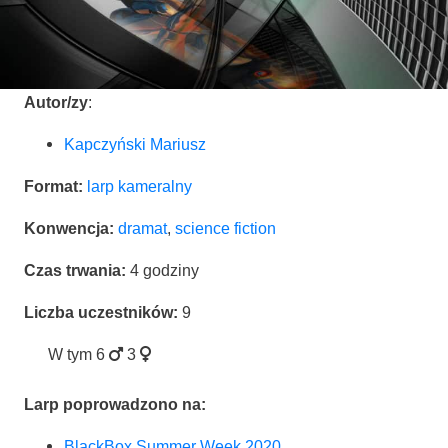
Autor/zy
:
Kap­czyń­ski Mariusz
For­mat:
larp kame­ral­ny
Kon­wen­cja:
dra­mat
,
scien­ce fiction
Czas trwa­nia:
4 godzi­ny
Licz­ba uczest­ni­ków:
9
W tym
6
3
Larp popro­wa­dzo­no na:
Black­Box Sum­mer Week 2020