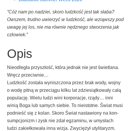
“Cóż nam po nadziei, sko­ro ludz­kość jest tak sła­ba?
Owszem, trud­no uwie­rzyć w ludz­kość, ale wziąw­szy pod
uwa­gę jej los, nie ma rów­nie nędz­ne­go stwo­rze­nia jak
człowiek.”
Opis
Nie­od­le­gła przy­szłość, któ­ra jed­nak nie jest świe­tla­na.
Wręcz prze­ciw­nie…
Ludz­kość zosta­ła wynisz­czo­na przez brak wody, woj­ny
o wodę pit­ną w prze­cią­gu kil­ku lat zdzie­siąt­ko­wa­ły całą
popu­la­cję. Wie­lu ludzi wini kor­po­ra­cje, rzą­dy… inni
winią Boga lub samych sie­bie. To nie­istot­ne. Świat musi
pod­nieść się z kolan. Sko­ro Świat nasta­wio­ny na kon­
sump­cjo­nizm i zysk nie zdał egza­mi­nu, w umy­słach
ludzi zakieł­ko­wa­ła inna wizja. Zwy­cię­żył utylitaryzm.