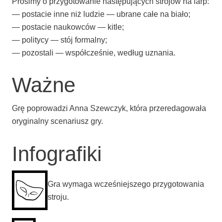
Pro­si­my o przy­go­to­wa­nie nastę­pu­ją­cych stro­jów na larp:
— posta­cie inne niż ludzie — ubra­ne całe na biało;
— posta­cie naukow­ców — kitle;
— poli­ty­cy — stój formalny;
— pozo­sta­li — współ­cze­śnie, według uznania.
Ważne
Grę popro­wa­dzi Anna Szew­czyk, któ­ra prze­re­da­go­wa­ła
ory­gi­nal­ny sce­na­riusz gry.
Infografiki
Gra wyma­ga wcze­śniej­sze­go przy­go­to­wa­nia
stroju.