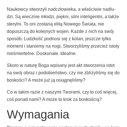
Naukow­cy stwo­rzy­li nad­czło­wie­ka, a wła­ści­wie nad­lu­
dzi. Są wiecz­nie mło­dzi, pięk­ni, sil­ni inte­li­gent­ni, a tak­że
ste­ryl­ni. To oni zosta­ną eli­tą Nowe­go Świa­ta, nie
dopusz­czą do kolej­nych wojen. Każ­de z nich na swój
spo­sób. Ludz­kość pod­no­si się z kolan, jesz­cze tyl­ko
moment i sta­nie­my na nogi. Stwo­rzy­li­śmy prze­cież isto­ty
nie­śmier­tel­ne. Dosko­na­łe. Idealne.
Sko­ro w natu­rę Boga wpi­sa­ny jest akt stwo­rze­nia istot
na swój obraz i podo­bień­stwo, czy nie zbli­ży­li­śmy się do
bosko­ści? A może już ją osiągnęliśmy?
Co w takim razie z naszy­mi Two­ra­mi, czy to coś wię­cej,
coś ponad nami? A może to krok za boskością?
Wymagania