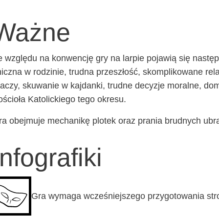
Ważne
 wzglę­du na kon­wen­cję gry na lar­pie poja­wią się nastę­pu­
icz­na w rodzi­nie, trud­na prze­szłość, skom­pli­ko­wa­ne rela
a­czy, sku­wa­nie w kaj­dan­ki, trud­ne decy­zje moral­ne, d
ścio­ła Kato­lic­kie­go tego okresu.
a obej­mu­je mecha­ni­kę plo­tek oraz pra­nia brud­nych ub
Infografiki
Gra wyma­ga wcze­śniej­sze­go przy­go­to­wa­nia str