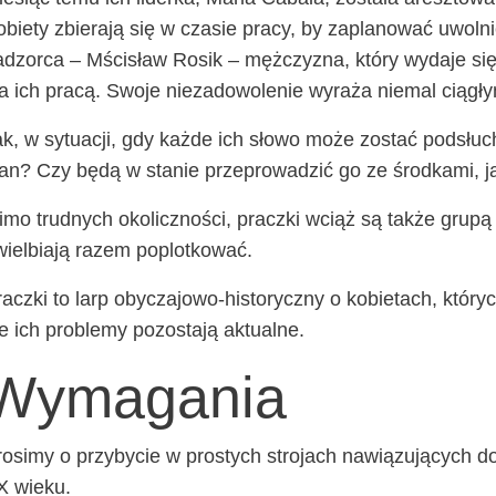
bie­ty zbie­ra­ją się w cza­sie pra­cy, by zapla­no­wać uwol­n
d­zor­ca – Mści­sław Rosik – męż­czy­zna, któ­ry wyda­je się
a ich pra­cą. Swo­je nie­za­do­wo­le­nie wyra­ża nie­mal cią­g
k, w sytu­acji, gdy każ­de ich sło­wo może zostać pod­słu­c
an? Czy będą w sta­nie prze­pro­wa­dzić go ze środ­ka­mi, 
mo trud­nych oko­licz­no­ści, pracz­ki wciąż są tak­że gru­pą 
iel­bia­ją razem poplotkować.
acz­ki to larp oby­­cza­­jo­­wo-histo­­ry­cz­ny o kobie­tach, kt
e ich pro­ble­my pozo­sta­ją aktualne.
Wymagania
o­si­my o przy­by­cie w pro­stych stro­jach nawią­zu­ją­cych d
X wieku.