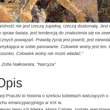
ol­ność nie jest rze­czą zupeł­ną, rze­czą dosko­na­łą. Jes
 spraw świa­ta, jest ten­den­cją do zna­le­zie­nia się na ze
cz­nych powią­zań. Praw­dą życia jest powrót, jest nie­wo­la 
my­ka­ją­ca w sobie pano­wa­nie. Czło­wiek wol­ny jest ten, 
o­sun­ku. Czło­wiek wol­ny nie może władać.”
Zofia Nał­kow­ska, “Nar­cy­za”
Opis
rp Pracz­ki to histo­ria o sze­ściu kobie­tach wal­czą­cych o
chu eman­cy­pa­cyj­ne­go w XIX w.
e­siąc temu ich lider­ka, Maria Caba­ła, zosta­ła aresz­to­wa­