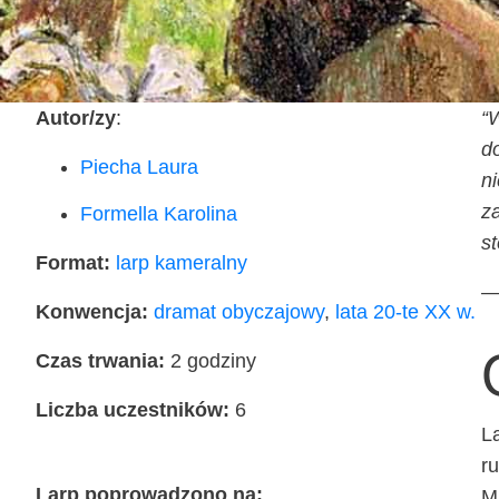
Autor/zy
:
“W
do
Pie­cha Laura
ni
za
For­mel­la Karolina
st
For­mat:
larp kame­ral­ny
— 
Kon­wen­cja:
dra­mat oby­cza­jo­wy
,
lata 20-te XX w.
Czas trwa­nia:
2 godzi­ny
Licz­ba uczest­ni­ków:
6
La
ru
Larp popro­wa­dzo­no na:
Mi