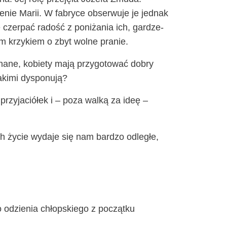
ie­nie Marii. W fabry­ce obser­wu­je je jed­nak
 czer­pać radość z poni­ża­nia ich, gar­dze­
łym krzy­kiem o zbyt wol­ne pranie.
ha­ne, kobie­ty mają przy­go­to­wać dobry
jaki­mi dysponują?
przy­ja­ció­łek i – poza wal­ką za ideę –
ó­rych życie wyda­je się nam bar­dzo odle­głe,
o odzie­nia chłop­skie­go z począt­ku