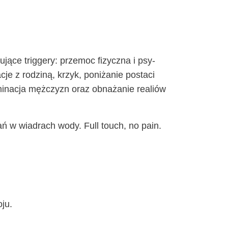
ją­ce trig­ge­ry: prze­moc fizycz­na i psy­
­cje z rodzi­ną, krzyk, poni­ża­nie posta­ci
omi­na­cja męż­czyzn oraz obna­ża­nie realiów
rań w wia­drach wody. Full touch, no pain.
oju.