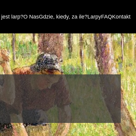
jest larp?
O Nas
Gdzie, kiedy, za ile?
Larpy
FAQ
Kontakt