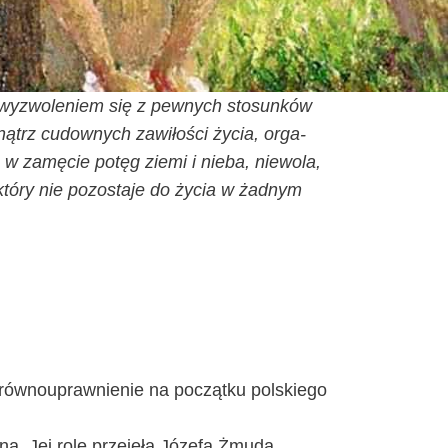
t wyzwo­le­niem się z pew­nych sto­sun­ków
wnątrz cudow­nych zawi­ło­ści życia, orga­
w zamę­cie potęg zie­mi i nie­ba, nie­wo­la,
któ­ry nie pozo­sta­je do życia w żad­nym
 rów­no­upraw­nie­nie na począt­ku pol­skie­go
na. Jej rolę prze­ję­ła Józe­fa Żmu­da.