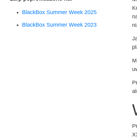
Ko
Black­Box Sum­mer Week 2025
na
Black­Box Sum­mer Week 2023
ni
Ja
pl
Mi
uw
Pr
al
Pr
X