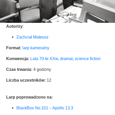
Autor/zy
:
Zachciał Mate­usz
For­mat:
larp kame­ral­ny
Kon­wen­cja:
Lata 70-te XXw
,
dra­mat
,
scien­ce fiction
Czas trwa­nia:
4 godzi­ny
Licz­ba uczest­ni­ków:
12
Larp popro­wa­dzo­no na:
Black­Box No.101 – Apol­lo 13.3