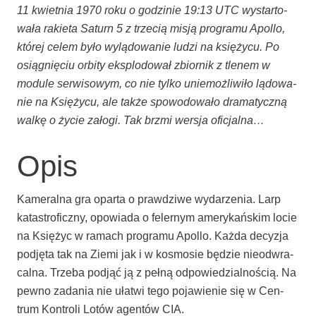
11 kwiet­nia 1970 roku o godzi­nie 19:13 UTC wystar­to­
wa­ła rakie­ta Saturn 5 z trze­cią misją pro­gra­mu Apol­lo,
któ­rej celem było wylą­do­wa­nie ludzi na księ­ży­cu. Po
osią­gnię­ciu orbi­ty eks­plo­do­wał zbior­nik z tle­nem w
modu­le ser­wi­so­wym, co nie tyl­ko unie­moż­li­wi­ło lądo­wa­
nie na Księ­ży­cu, ale tak­że spo­wo­do­wa­ło dra­ma­tycz­ną
wal­kę o życie zało­gi. Tak brzmi wer­sja oficjalna…
Opis
Kame­ral­na gra opar­ta o praw­dzi­we wyda­rze­nia. Larp
kata­stro­ficz­ny, opo­wia­da o feler­nym ame­ry­kań­skim locie
na Księ­życ w ramach pro­gra­mu Apol­lo. Każ­da decy­zja
pod­ję­ta tak na Zie­mi jak i w kosmo­sie będzie nie­od­wra­
cal­na. Trze­ba pod­jąć ją z peł­ną odpo­wie­dzial­no­ścią. Na
pew­no zada­nia nie uła­twi tego poja­wie­nie się w Cen­
trum Kon­tro­li Lotów agen­tów CIA.