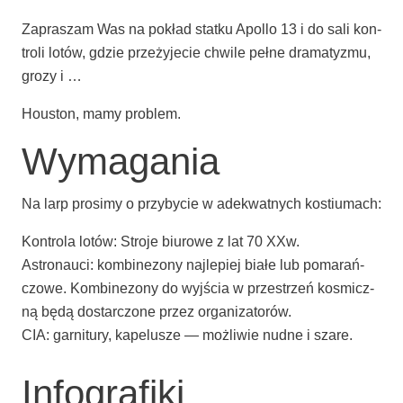
Zapra­szam Was na pokład stat­ku Apol­lo 13 i do sali kon­
tro­li lotów, gdzie prze­ży­je­cie chwi­le peł­ne dra­ma­ty­zmu,
gro­zy i …
Houston, mamy problem.
Wymagania
Na larp pro­si­my o przy­by­cie w ade­kwat­nych kostiumach:
Kon­tro­la lotów: Stro­je biu­ro­we z lat 70 XXw.
Astro­nau­ci: kom­bi­ne­zo­ny naj­le­piej bia­łe lub poma­rań­
czo­we. Kom­bi­ne­zo­ny do wyj­ścia w prze­strzeń kosmicz­
ną będą dostar­czo­ne przez organizatorów.
CIA: gar­ni­tu­ry, kape­lu­sze — moż­li­wie nud­ne i szare.
Infografiki