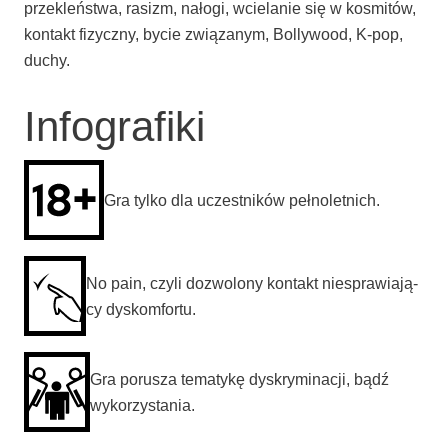
prze­kleń­stwa, rasizm, nało­gi, wcie­la­nie się w kosmi­tów,
kon­takt fizycz­ny, bycie zwią­za­nym, Bol­ly­wo­od, K‑pop,
duchy.
Infografiki
Gra tyl­ko dla uczest­ni­ków pełnoletnich.
No pain, czy­li dozwo­lo­ny kon­takt nie­spra­wia­ją­
cy dyskomfortu.
Gra poru­sza tema­ty­kę dys­kry­mi­na­cji, bądź
wykorzystania.