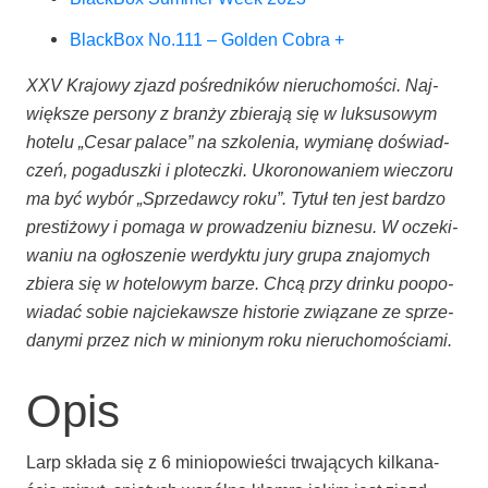
Black­Box No.111 – Gol­den Cobra +
XXV Kra­jo­wy zjazd pośred­ni­ków nie­ru­cho­mo­ści. Naj­
więk­sze per­so­ny z bran­ży zbie­ra­ją się w luk­su­so­wym
hote­lu „Cesar pala­ce” na szko­le­nia, wymia­nę doświad­
czeń, poga­dusz­ki i plo­tecz­ki. Uko­ro­no­wa­niem wie­czo­ru
ma być wybór „Sprze­daw­cy roku”. Tytuł ten jest bar­dzo
pre­sti­żo­wy i poma­ga w pro­wa­dze­niu biz­ne­su. W ocze­ki­
wa­niu na ogło­sze­nie wer­dyk­tu jury gru­pa zna­jo­mych
zbie­ra się w hote­lo­wym barze. Chcą przy drin­ku poopo­
wia­dać sobie naj­cie­kaw­sze histo­rie zwią­za­ne ze sprze­
da­ny­mi przez nich w minio­nym roku nieruchomościami.
Opis
Larp skła­da się z 6 minio­po­wie­ści trwa­ją­cych kil­ka­na­