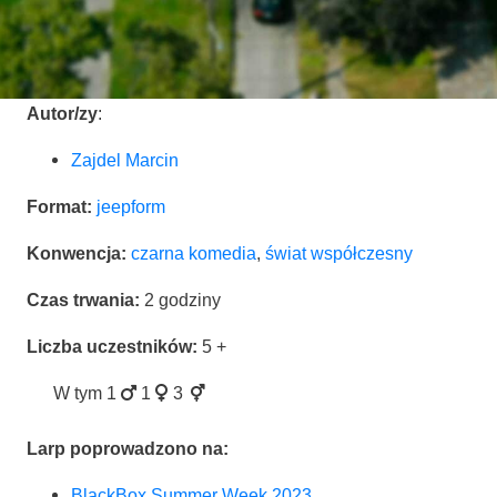
Autor/zy
:
Zaj­del Marcin
For­mat:
jeep­form
Kon­wen­cja:
czar­na kome­dia
,
świat współ­cze­sny
Czas trwa­nia:
2 godzi­ny
Licz­ba uczest­ni­ków:
5 +
W tym
1
1
3
Larp popro­wa­dzo­no na:
Black­Box Sum­mer Week 2023