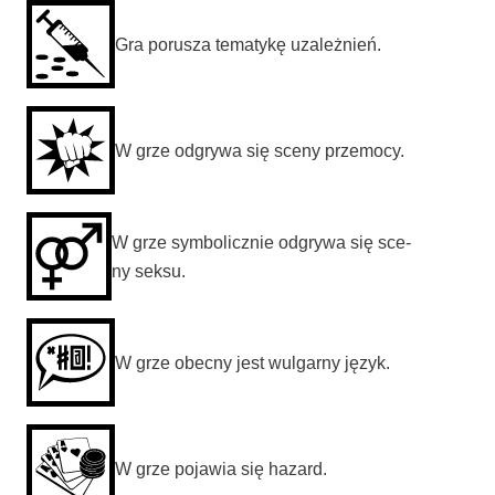
Gra poru­sza tema­ty­kę uzależnień.
W grze odgry­wa się sce­ny przemocy.
W grze sym­bo­licz­nie odgry­wa się sce­
ny seksu.
W grze obec­ny jest wul­gar­ny język.
W grze poja­wia się hazard.