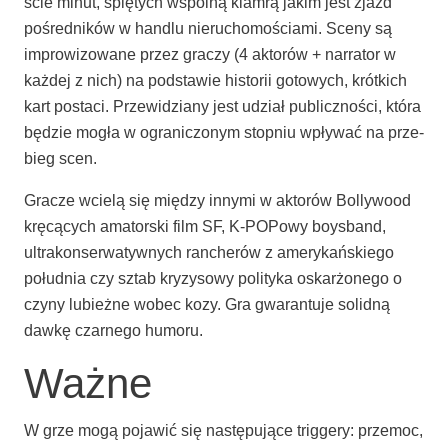
ście minut, spię­tych wspól­ną klam­rą jakim jest zjazd
pośred­ni­ków w han­dlu nie­ru­cho­mo­ścia­mi. Sce­ny są
impro­wi­zo­wa­ne przez gra­czy (4 akto­rów + nar­ra­tor w
każ­dej z nich) na pod­sta­wie histo­rii goto­wych, krót­kich
kart posta­ci. Prze­wi­dzia­ny jest udział publicz­no­ści, któ­ra
będzie mogła w ogra­ni­czo­nym stop­niu wpły­wać na prze­
bieg scen.
Gra­cze wcie­lą się mię­dzy inny­mi w akto­rów Bol­ly­wo­od
krę­cą­cych ama­tor­ski film SF, K‑POPowy boys­band,
ultra­kon­ser­wa­tyw­nych ran­che­rów z ame­ry­kań­skie­go
połu­dnia czy sztab kry­zy­so­wy poli­ty­ka oskar­żo­ne­go o
czy­ny lubież­ne wobec kozy. Gra gwa­ran­tu­je solid­ną
daw­kę czar­ne­go humoru.
Ważne
W grze mogą poja­wić się nastę­pu­ją­ce trig­ge­ry: prze­moc,