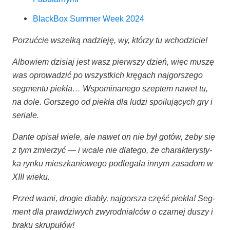
Black­Box Sum­mer Week 2024
Porzuć­cie wszel­ką nadzie­ję, wy, któ­rzy tu wchodzicie!
Albo­wiem dzi­siaj jest wasz pierw­szy dzień, więc muszę
was opro­wa­dzić po wszyst­kich krę­gach naj­gor­sze­go
seg­men­tu pie­kła… Wspo­mi­na­ne­go szep­tem nawet tu,
na dole. Gor­sze­go od pie­kła dla ludzi spo­ilu­ją­cych gry i
seriale.
Dan­te opi­sał wie­le, ale nawet on nie był gotów, żeby się
z tym zmie­rzyć — i wca­le nie dla­te­go, że cha­rak­te­ry­sty­
ka ryn­ku miesz­ka­nio­we­go pod­le­ga­ła innym zasa­dom w
XIII wieku.
Przed wami, dro­gie dia­bły, naj­gor­sza część pie­kła! Seg­
ment dla praw­dzi­wych zwy­rod­nial­ców o czar­nej duszy i
bra­ku skrupułów!