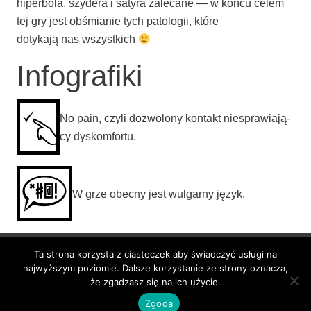
hiper­bo­la, szy­de­ra i saty­ra zale­ca­ne — w koń­cu celem
tej gry jest obśmia­nie tych pato­lo­gii, któ­re
doty­ka­ją nas wszystkich
Infografiki
No pain, czy­li dozwo­lo­ny kon­takt nie­spra­wia­ją­
cy dyskomfortu.
W grze obec­ny jest wul­gar­ny język.
Ta strona korzysta z ciasteczek aby świadczyć usługi na
BlackBox 3City
najwyższym poziomie. Dalsze korzystanie ze strony oznacza,
że zgadzasz się na ich użycie.
Dumnie wspierane przez
WordPress
Zgoda