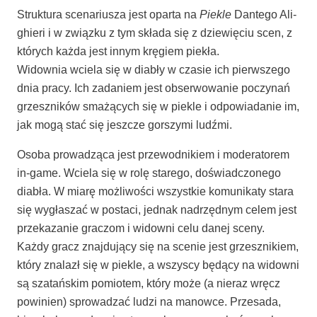
Struk­tu­ra sce­na­riu­sza jest opar­ta na
Pie­kle
Dan­te­go Ali­
ghie­ri i w związ­ku z tym skła­da się z dzie­wię­ciu scen, z
któ­rych każ­da jest innym krę­giem pie­kła.
Widow­nia wcie­la się w dia­bły w cza­sie ich pierw­sze­go
dnia pra­cy. Ich zada­niem jest obser­wo­wa­nie poczy­nań
grzesz­ni­ków sma­żą­cych się w pie­kle i odpo­wia­da­nie im,
jak mogą stać się jesz­cze gor­szy­mi ludźmi.
Oso­ba pro­wa­dzą­ca jest prze­wod­ni­kiem i mode­ra­to­rem
in-game. Wcie­la się w rolę sta­re­go, doświad­czo­ne­go
dia­bła. W mia­rę moż­li­wo­ści wszyst­kie komu­ni­ka­ty sta­ra
się wygła­szać w posta­ci, jed­nak nad­rzęd­nym celem jest
prze­ka­za­nie gra­czom i widow­ni celu danej sce­ny.
Każ­dy gracz znaj­du­ją­cy się na sce­nie jest grzesz­ni­kiem,
któ­ry zna­lazł się w pie­kle, a wszy­scy będą­cy na widow­ni
są sza­tań­skim pomio­tem, któ­ry może (a nie­raz wręcz
powi­nien) spro­wa­dzać ludzi na manow­ce. Prze­sa­da,