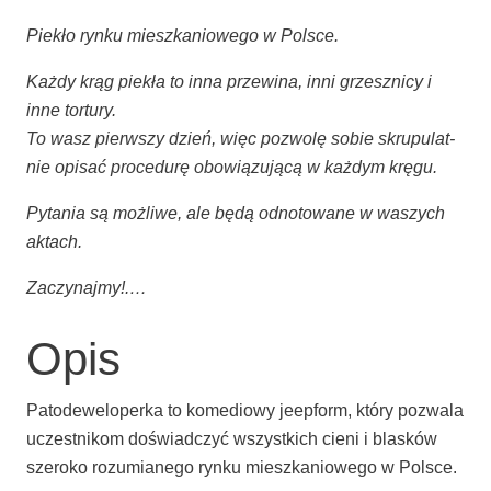
Pie­kło ryn­ku miesz­ka­nio­we­go w Polsce.
Każ­dy krąg pie­kła to inna prze­wi­na, inni grzesz­ni­cy i
inne tortury.
To wasz pierw­szy dzień, więc pozwo­lę sobie skru­pu­lat­
nie opi­sać pro­ce­du­rę obo­wią­zu­ją­cą w każ­dym kręgu.
Pyta­nia są moż­li­we, ale będą odno­to­wa­ne w waszych
aktach.
Zaczy­naj­my!.…
Opis
Pato­de­we­lo­per­ka to kome­dio­wy jeep­form, któ­ry pozwa­la
uczest­ni­kom doświad­czyć wszyst­kich cie­ni i bla­sków
sze­ro­ko rozu­mia­ne­go ryn­ku miesz­ka­nio­we­go w Polsce.