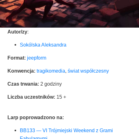
Autor/zy
:
Sokól­ska Aleksandra
For­mat:
jeep­form
Kon­wen­cja:
tra­gi­ko­me­dia
,
świat współ­cze­sny
Czas trwa­nia:
2 godzi­ny
Licz­ba uczest­ni­ków:
15 +
Larp popro­wa­dzo­no na:
BB133 — VI Trój­miej­ski Week­end z Gra­mi
Fabularnymi