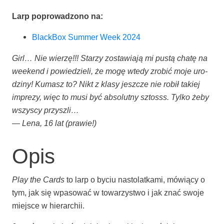
Larp popro­wa­dzo­no na:
Black­Box Sum­mer Week 2024
Girl… Nie wie­rzę!!! Sta­rzy zosta­wia­ją mi pustą cha­tę na
week­end i powie­dzie­li, że mogę wte­dy zro­bić moje uro­
dzi­ny! Kumasz to? Nikt z kla­sy jesz­cze nie robił takiej
impre­zy, więc to musi być abso­lut­ny sztosss. Tyl­ko żeby
wszy­scy przyszli…
— Lena, 16 lat (pra­wie!)
Opis
Play the Cards
to larp o byciu nasto­lat­ka­mi, mówią­cy o
tym, jak się wpa­so­wać w towa­rzy­stwo i jak znać swo­je
miej­sce w hierarchii.