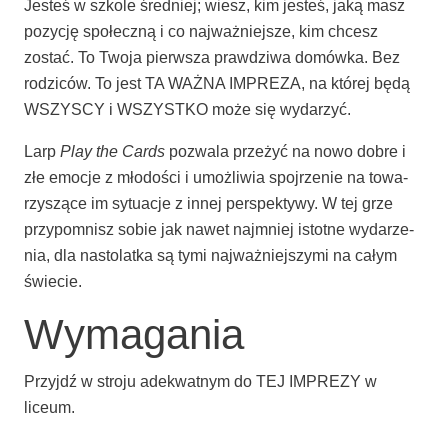
Jesteś w szko­le śred­niej; wiesz, kim jesteś, jaką masz
pozy­cję spo­łecz­ną i co naj­waż­niej­sze, kim chcesz
zostać. To Two­ja pierw­sza praw­dzi­wa domów­ka. Bez
rodzi­ców. To jest TA WAŻNA IMPREZA, na któ­rej będą
WSZYSCY i WSZYSTKO może się wydarzyć.
Larp
Play the Cards
pozwa­la prze­żyć na nowo dobre i
złe emo­cje z mło­do­ści i umoż­li­wia spoj­rze­nie na towa­
rzy­szą­ce im sytu­acje z innej per­spek­ty­wy. W tej grze
przy­po­mnisz sobie jak nawet naj­mniej istot­ne wyda­rze­
nia, dla nasto­lat­ka są tymi naj­waż­niej­szy­mi na całym
świecie.
Wymagania
Przyjdź w stro­ju ade­kwat­nym do TEJ IMPREZY w
liceum.