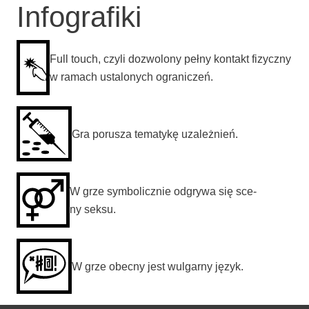
Infografiki
Full touch, czy­li dozwo­lo­ny peł­ny kon­takt fizycz­ny
w ramach usta­lo­nych ograniczeń.
Gra poru­sza tema­ty­kę uzależnień.
W grze sym­bo­licz­nie odgry­wa się sce­
ny seksu.
W grze obec­ny jest wul­gar­ny język.