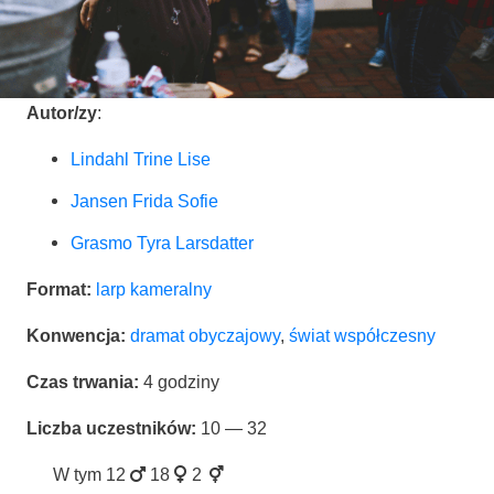
Autor/zy
:
Lin­dahl Tri­ne Lise
Jan­sen Fri­da Sofie
Gra­smo Tyra Larsdatter
For­mat:
larp kame­ral­ny
Kon­wen­cja:
dra­mat oby­cza­jo­wy
,
świat współ­cze­sny
Czas trwa­nia:
4 godzi­ny
Licz­ba uczest­ni­ków:
10 — 32
W tym
12
18
2