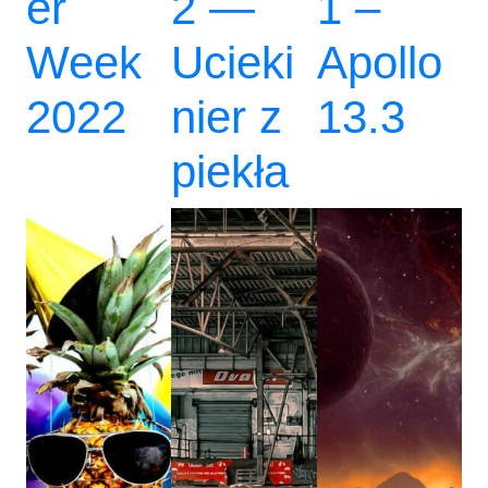
er
2 —
1 –
Week
Ucieki
Apollo
2022
nier z
13.3
piekła