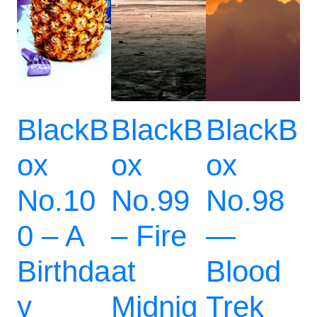
BlackB
BlackB
BlackB
ox
ox
ox
No.10
No.99
No.98
0 – A
– Fire
—
Birthda
at
Blood
y
Midnig
Trek