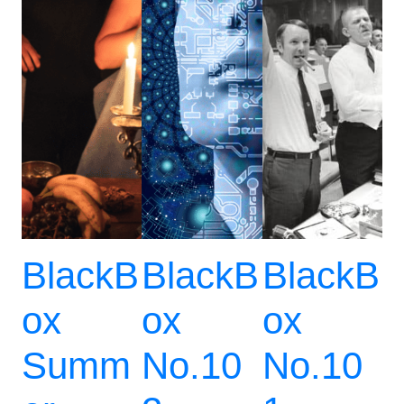
BlackB
BlackB
BlackB
ox
ox
ox
Summ
No.10
No.10