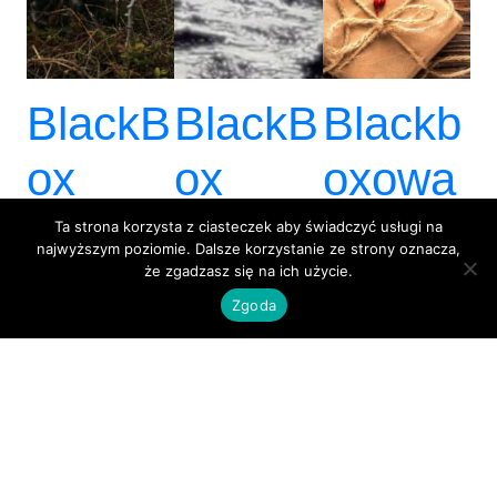
BlackB
BlackB
Blackb
ox
ox
oxowa
No.97
No.96
Poczta
Ta strona korzysta z ciasteczek aby świadczyć usługi na
najwyższym poziomie. Dalsze korzystanie ze strony oznacza,
że zgadzasz się na ich użycie.
–
– Złote
Świąte
Zgoda
Xmas
Rende
czna II
Specia
z Vous
l VII