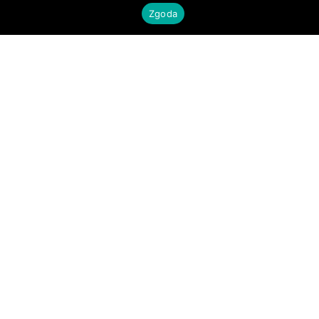
Zgoda
Nadchodzące
wydarzenia