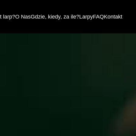
 larp?
O Nas
Gdzie, kiedy, za ile?
Larpy
FAQ
Kontakt