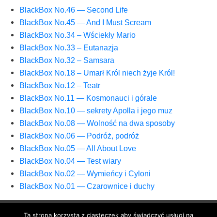
Black­Box No.46 — Second Life
Black­Box No.45 — And I Must Scream
Black­Box No.34 – Wście­kły Mario
Black­Box No.33 – Eutanazja
Black­Box No.32 – Samsara
Black­Box No.18 – Umarł Król niech żyje Król!
Black­Box No.12 – Teatr
Black­Box No.11 — Kosmo­nau­ci i górale
Black­Box No.10 — sekre­ty Apol­la i jego muz
Black­Box No.08 — Wol­ność na dwa sposoby
Black­Box No.06 — Podróż, podróż
Black­Box No.05 — All Abo­ut Love
Black­Box No.04 — Test wiary
Black­Box No.02 — Wymień­cy i Cyloni
Black­Box No.01 — Cza­row­ni­ce i duchy
Ta strona korzysta z ciasteczek aby świadczyć usługi na