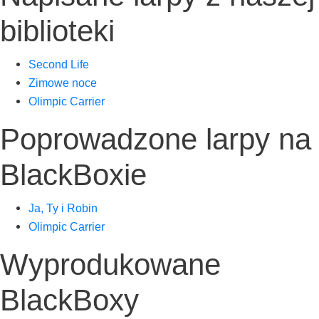
biblioteki
Second Life
Zimo­we noce
Olim­pic Carrier
Poprowadzone larpy na
BlackBoxie
Ja, Ty i Robin
Olim­pic Carrier
Wyprodukowane
BlackBoxy