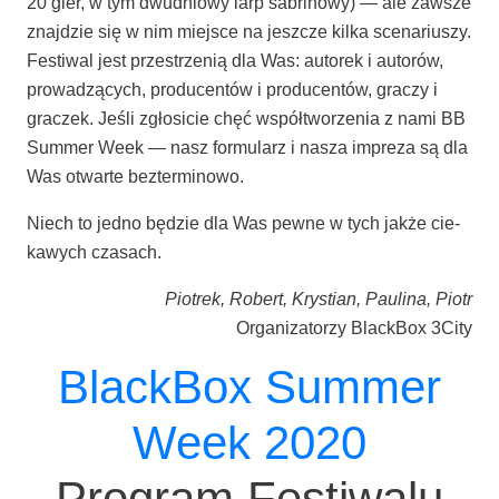
20 gier, w tym dwu­dnio­wy larp sabri­no­wy) — ale zawsze
znaj­dzie się w nim miej­sce na jesz­cze kil­ka sce­na­riu­szy.
Festi­wal jest prze­strze­nią dla Was: auto­rek i auto­rów,
pro­wa­dzą­cych, pro­du­cen­tów i pro­du­cen­tów, gra­czy i
gra­czek. Jeśli zgło­si­cie chęć współ­two­rze­nia z nami BB
Sum­mer Week — nasz for­mu­larz i nasza impre­za są dla
Was otwar­te bezterminowo.
Niech to jed­no będzie dla Was pew­ne w tych jak­że cie­
ka­wych czasach.
Pio­trek, Robert, Kry­stian, Pau­li­na, Piotr
Orga­ni­za­to­rzy Black­Box 3City
BlackBox Summer
Week 2020
Program Festiwalu