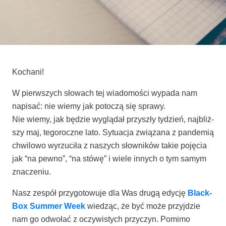
Kocha­ni!
W pierw­szych sło­wach tej wia­do­mo­ści wypa­da nam
napi­sać: nie wie­my jak poto­czą się spra­wy.
Nie wie­my, jak będzie wyglą­dał przy­szły tydzień, naj­bliż­
szy maj, tego­rocz­ne lato. Sytu­acja zwią­za­na z pan­de­mią
chwi­lo­wo wyrzu­ci­ła z naszych słow­ni­ków takie poję­cia
jak “na pew­no”, “na stó­wę” i wie­le innych o tym samym
znaczeniu.
Nasz zespół przy­go­to­wu­je dla Was dru­gą edy­cję
Black­
Box Sum­mer Week
wie­dząc, że być może przyj­dzie
nam go odwo­łać z oczy­wi­stych przy­czyn. Pomi­mo