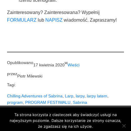
Zain­te­re­so­wa­ny? Zain­te­re­so­wa­na? Wypeł­nij
FORMULARZ
lub
NAPISZ
wia­do­mość. Zapraszamy!
Opublikowano
w
17 kwietnia 2020
Wieści
przez
Piotr Milewski
Tagi:
Chilling Adventures of Sabrina
, 
Larp
, 
larpy
, 
larpy latem
, 
program
, 
PROGRAM FESTIWALU
, 
Sabrina
Ta strona korzysta z ciasteczek aby świadczyć usługi na
BlackBox 3City
najwyższym poziomie. Dalsze korzystanie ze strony oznacza,
że zgadzasz się na ich użycie.
Dumnie wspierane przez
WordPress