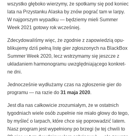
wszyst­ko głę­bo­ko wie­rzy­my, że spo­tka­my się pod koniec
lata na Przy­stan­ku Ala­ska by znów pograć tam w lar­py.
W naj­gor­szym wypad­ku — będzie­my mie­li Sum­mer
Week 2021 goto­wy rok wcześniej.
Zde­cy­do­wa­li­śmy więc, że zgod­nie z zapo­wie­dzią opu­
bli­ku­je­my dziś peł­ną listę gier zgło­szo­nych na Black­Box
Sum­mer Week 2020, lecz wstrzy­ma­my się jesz­cze z
ukła­da­niem har­mo­no­gra­mu uwzględ­nia­ją­ce­go kon­kret­
ne dni.
Jed­no­cze­śnie wydłu­ża­my czas na zgło­sze­nie gier do
pro­gra­mu — na razie do
31 maja 2020
.
Jest dla nas cał­ko­wi­cie zro­zu­mia­łym, że w ostat­nich
tygo­dniach wie­le osób zupeł­nie nie mia­ło gło­wy do tego,
by myśleć o lar­pach, któ­re chce się popro­wa­dzić latem.
Nasz pro­gram jest wypeł­nio­ny po brze­gi (w tej chwi­li to