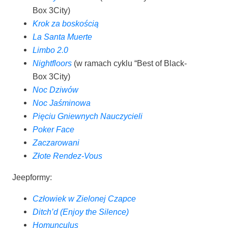
Box 3City)
Krok za boskością
La San­ta Muerte
Lim­bo 2.0
Night­flo­ors
(w ramach cyklu “Best of Black­
Box 3City)
Noc Dzi­wów
Noc Jaśmi­no­wa
Pię­ciu Gniew­nych Nauczycieli
Poker Face
Zacza­ro­wa­ni
Zło­te Rendez-Vous
Jeep­for­my:
Czło­wiek w Zie­lo­nej Czapce
Ditch’d (Enjoy the Silence)
Homun­cu­lus