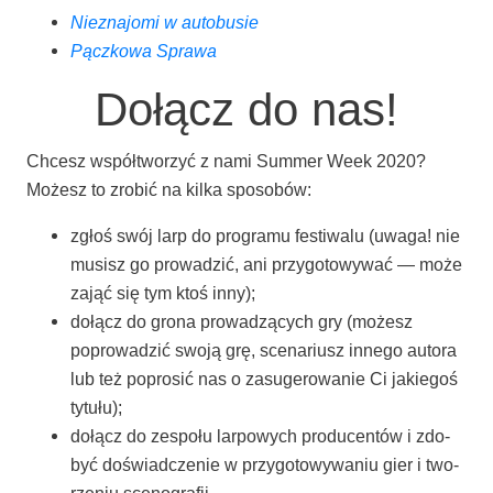
Nie­zna­jo­mi w autobusie
Pącz­ko­wa Sprawa
Dołącz do nas!
Chcesz współ­two­rzyć z nami Sum­mer Week 2020?
Możesz to zro­bić na kil­ka sposobów:
zgłoś swój larp do pro­gra­mu festi­wa­lu (uwa­ga! nie
musisz go pro­wa­dzić, ani przy­go­to­wy­wać — może
zająć się tym ktoś inny);
dołącz do gro­na pro­wa­dzą­cych gry (możesz
popro­wa­dzić swo­ją grę, sce­na­riusz inne­go auto­ra
lub też popro­sić nas o zasu­ge­ro­wa­nie Ci jakie­goś
tytułu);
dołącz do zespo­łu lar­po­wych pro­du­cen­tów i zdo­
być doświad­cze­nie w przy­go­to­wy­wa­niu gier i two­
rze­niu scenografii.