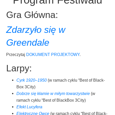
Gra Główna:
Zdarzyło się w
Greendale
Prze­czy­taj
DOKUMENT PROJEKTOWY
.
Larpy:
Cyrk 1920–1950
(w ramach cyklu “Best of Black­
Box 3City)
Dobrze się kła­mie w miłym towa­rzy­stwie
(w
ramach cyklu “Best of Black­Box 3City)
Efekt Lucy­fe­ra
Elek­trycz­ne Owce
(w ramach cyklu “Best of Black­