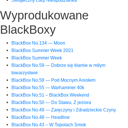
Wyprodukowane
BlackBoxy
Black­Box No.134 — Moon
Black­Box Sum­mer Week 2021
Black­Box Sum­mer Week
Black­Box No.59 — Dobrze się kła­mie w miłym
towarzystwie
Black­Box No.58 — Pod Moc­nym Aniołem
Black­Box No.55 — War­ham­mer 40k
Black­Box No.51 – Black­Box Weekend
Black­Box No.50 — Do Sta­wu, Z jeziora
Black­Box No.49 — Zarę­czy­ny i Zdra­dziec­kie Czyny
Black­Box No.48 — Headline
Black­Box No.43 – W Topo­lach Smok