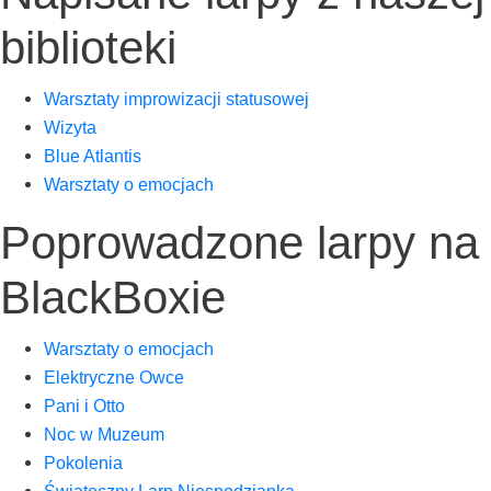
biblioteki
Warsz­ta­ty impro­wi­za­cji statusowej
Wizy­ta
Blue Atlan­tis
Warsz­ta­ty o emocjach
Poprowadzone larpy na
BlackBoxie
Warsz­ta­ty o emocjach
Elek­trycz­ne Owce
Pani i Otto
Noc w Muzeum
Poko­le­nia
Świą­tecz­ny Larp Niespodzianka